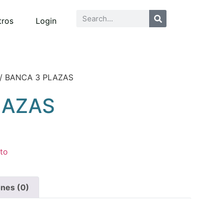
tros
Login
/ BANCA 3 PLAZAS
LAZAS
eto
ones (0)