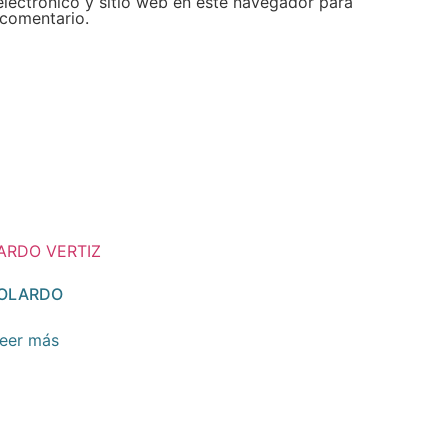
lectrónico y sitio web en este navegador para
 comentario.
OLARDO
eer más