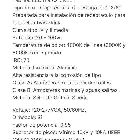
Tablilla: LED marca CREE.​
Tipo de montaje: en brazo o espiga de 2 3/8″
Preparada para instalación de receptáculo para
fotocelda twist-lock
Curva tipo: V y II media
Potencia: 26 – 100w.​
Temperatura de color: 4000K​ de línea (3000K y
5000K sobre pedido)
IRC: 70​
Material luminaria: Aluminio
Alta resistencia a la corrosión de tipo:​
Clase A: Atmósferas rurales e industriales.​
Clase B: Atmósferas marinas y aguas salinas.​
Material Sello de Óptica: Silicon.
​Voltaje: 120-277VCA, 50/60Hz.​
Dimeable: Sí​
Factor de potencia: 0.95​
Supresor de picos: Mínimo 10kV y 10kA (IEEE
C62.41 2002 categoría C alta).​