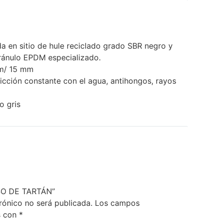
da en sitio de hule reciclado grado SBR negro y
ránulo EPDM especializado.
m/ 15 mm
ricción constante con el agua, antihongos, rayos
o gris
PISO DE TARTÁN”
rónico no será publicada.
Los campos
s con
*